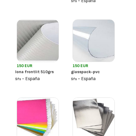
- España
Sfs
150 EUR
150 EUR
lona frontlit 510grs
glasspack-pvc
- España
- España
Sfs
Sfs