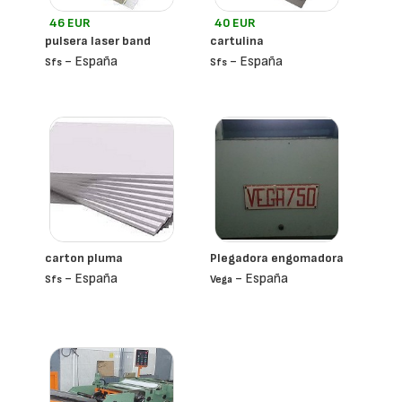
46 EUR
40 EUR
pulsera laser band
cartulina
- España
- España
Sfs
Sfs
carton pluma
Plegadora engomadora
- España
- España
Sfs
Vega