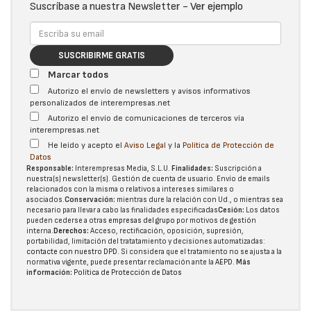
Suscríbase a nuestra Newsletter -
Ver ejemplo
SUSCRIBIRME GRATIS
Marcar todos
Autorizo el envío de newsletters y avisos informativos
personalizados de interempresas.net
Autorizo el envío de comunicaciones de terceros vía
interempresas.net
He leído y acepto el
Aviso Legal
y la
Política de Protección de
Datos
Responsable:
Interempresas Media, S.L.U.
Finalidades:
Suscripción a
nuestra(s) newsletter(s). Gestión de cuenta de usuario. Envío de emails
relacionados con la misma o relativos a intereses similares o
asociados.
Conservación:
mientras dure la relación con Ud., o mientras sea
necesario para llevar a cabo las finalidades especificadas
Cesión:
Los datos
pueden cederse a otras
empresas del grupo
por motivos de gestión
interna.
Derechos:
Acceso, rectificación, oposición, supresión,
portabilidad, limitación del tratatamiento y decisiones automatizadas:
contacte con nuestro DPD
. Si considera que el tratamiento no se ajusta a la
normativa vigente, puede presentar reclamación ante la
AEPD
.
Más
información:
Política de Protección de Datos