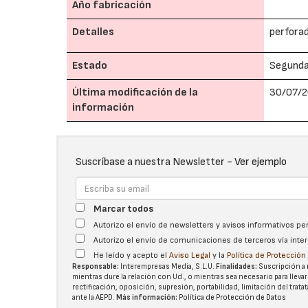
Año fabricación
Detalles
perforad
Estado
Segund
Última modificación de la
30/07/2
información
Suscríbase a nuestra Newsletter -
Ver ejemplo
Marcar todos
Autorizo el envío de newsletters y avisos informativos p
Autorizo el envío de comunicaciones de terceros vía int
He leído y acepto el
Aviso Legal
y la
Política de Protecció
Responsable:
Interempresas Media, S.L.U.
Finalidades:
Suscripción a 
mientras dure la relación con Ud., o mientras sea necesario para llevar
rectificación, oposición, supresión, portabilidad, limitación del tra
ante la
AEPD
.
Más información:
Política de Protección de Datos