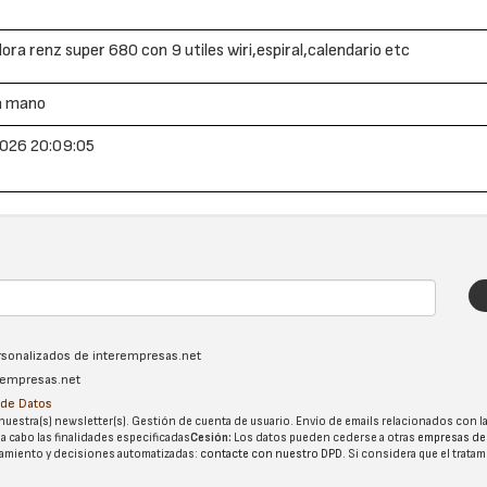
ora renz super 680 con 9 utiles wiri,espiral,calendario etc
a mano
026 20:09:05
ersonalizados de interempresas.net
erempresas.net
n de Datos
nuestra(s) newsletter(s). Gestión de cuenta de usuario. Envío de emails relacionados con la
 a cabo las finalidades especificadas
Cesión:
Los datos pueden cederse a otras
empresas de
tatamiento y decisiones automatizadas:
contacte con nuestro DPD
. Si considera que el trata