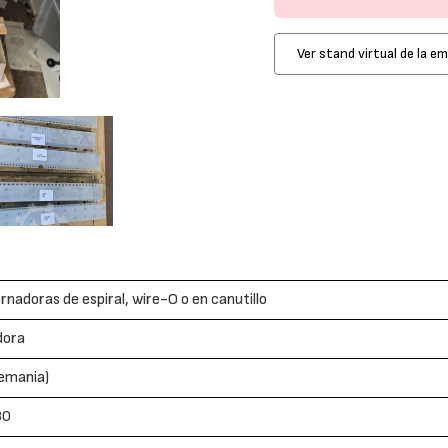
Ver stand virtual de la e
nadoras de espiral, wire-O o en canutillo
dora
lemania)
80