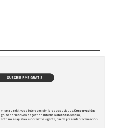
SUSCRIBIRME GRATIS
 misma o relativos a intereses similares o asociados.
Conservación:
l grupo
por motivos de gestión interna.
Derechos:
Acceso,
miento no se ajusta a la normativa vigente, puede presentar reclamación