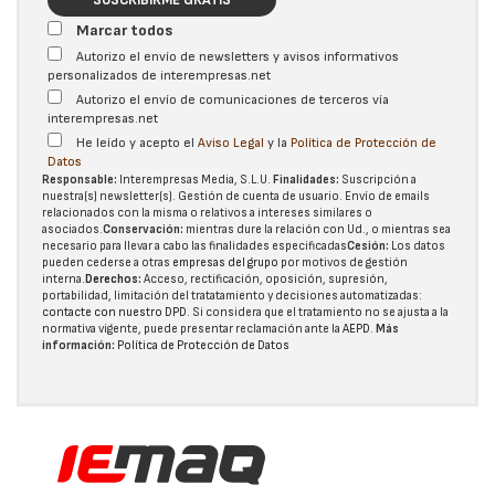
SUSCRIBIRME GRATIS
Marcar todos
Autorizo el envío de newsletters y avisos informativos
personalizados de interempresas.net
Autorizo el envío de comunicaciones de terceros vía
interempresas.net
He leído y acepto el
Aviso Legal
y la
Política de Protección de
Datos
Responsable:
Interempresas Media, S.L.U.
Finalidades:
Suscripción a
nuestra(s) newsletter(s). Gestión de cuenta de usuario. Envío de emails
relacionados con la misma o relativos a intereses similares o
asociados.
Conservación:
mientras dure la relación con Ud., o mientras sea
necesario para llevar a cabo las finalidades especificadas
Cesión:
Los datos
pueden cederse a otras
empresas del grupo
por motivos de gestión
interna.
Derechos:
Acceso, rectificación, oposición, supresión,
portabilidad, limitación del tratatamiento y decisiones automatizadas:
contacte con nuestro DPD
. Si considera que el tratamiento no se ajusta a la
normativa vigente, puede presentar reclamación ante la
AEPD
.
Más
información:
Política de Protección de Datos