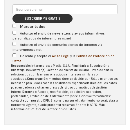
SUSCRIBIRME GRATIS
Marcar todos
Autorizo el envío de newsletters y avisos informativos
personalizados de interempresas.net
Autorizo el envío de comunicaciones de terceros vía
interempresas.net
He leído y acepto el
Aviso Legal
y la
Política de Protección de
Datos
Responsable:
Interempresas Media, S.L.U.
Finalidades:
Suscripción a
nuestra(s) newsletter(s). Gestión de cuenta de usuario. Envío de emails
relacionados con la misma o relativos a intereses similares o
asociados.
Conservación:
mientras dure la relación con Ud., o mientras sea
necesario para llevar a cabo las finalidades especificadas
Cesión:
Los datos
pueden cederse a otras
empresas del grupo
por motivos de gestión
interna.
Derechos:
Acceso, rectificación, oposición, supresión,
portabilidad, limitación del tratatamiento y decisiones automatizadas:
contacte con nuestro DPD
. Si considera que el tratamiento no se ajusta a la
normativa vigente, puede presentar reclamación ante la
AEPD
.
Más
información:
Política de Protección de Datos