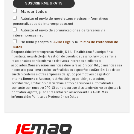
SUSCRIBIRME GRATIS
Marcar todos
Autorizo el envío de newsletters y avisos informativos
personalizados de interempresas.net
Autorizo el envío de comunicaciones de terceros vía
interempresas.net
He leído y acepto el
Aviso Legal
y la
Política de Protección de
Datos
Responsable:
Interempresas Media, S.L.U.
Finalidades:
Suscripción a
nuestra(s) newsletter(s). Gestión de cuenta de usuario. Envío de emails
relacionados con la misma o relativos a intereses similares o
asociados.
Conservación:
mientras dure la relación con Ud., o mientras sea
necesario para llevar a cabo las finalidades especificadas
Cesión:
Los datos
pueden cederse a otras
empresas del grupo
por motivos de gestión
interna.
Derechos:
Acceso, rectificación, oposición, supresión,
portabilidad, limitación del tratatamiento y decisiones automatizadas:
contacte con nuestro DPD
. Si considera que el tratamiento no se ajusta a la
normativa vigente, puede presentar reclamación ante la
AEPD
.
Más
información:
Política de Protección de Datos