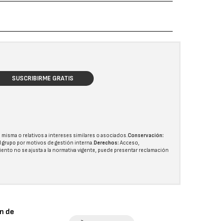
SUSCRIBIRME GRATIS
 misma o relativos a intereses similares o asociados.
Conservación:
l grupo
por motivos de gestión interna.
Derechos:
Acceso,
miento no se ajusta a la normativa vigente, puede presentar reclamación
n de