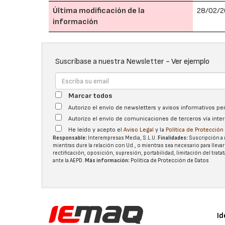
Última modificación de la
28/02/2
información
Suscríbase a nuestra Newsletter -
Ver ejemplo
Marcar todos
Autorizo el envío de newsletters y avisos informativos p
Autorizo el envío de comunicaciones de terceros vía int
He leído y acepto el
Aviso Legal
y la
Política de Protecció
Responsable:
Interempresas Media, S.L.U.
Finalidades:
Suscripción a 
mientras dure la relación con Ud., o mientras sea necesario para llevar
rectificación, oposición, supresión, portabilidad, limitación del tra
ante la
AEPD
.
Más información:
Política de Protección de Datos
Id