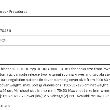
ras / Fresadoras
70439
URG
 binder CP BOURG typ BOURG BINDER 361 for books size from 75x
tomatic carriage release two rotaring scoring knives and two abrasiv
ture regulation automatic cover clamping cover size from 200x50
 cover weight : max. 350 gr dimensions : 150x58x123 cm net weigh
x45 cm. Min sheet size [mm x mm]: 75x50. Max sheet size [mm x mm]
: 150x58x123. Power [kW]: 2.6. Voltage [V]: 220. Availability: 04/2025
a mano