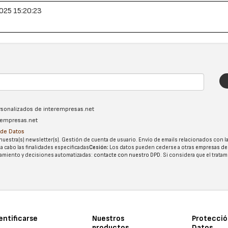
025 15:20:23
ersonalizados de interempresas.net
erempresas.net
n de Datos
nuestra(s) newsletter(s). Gestión de cuenta de usuario. Envío de emails relacionados con la
 a cabo las finalidades especificadas
Cesión:
Los datos pueden cederse a otras
empresas de
tatamiento y decisiones automatizadas:
contacte con nuestro DPD
. Si considera que el trata
entificarse
Nuestros
Protecció
productos
Datos