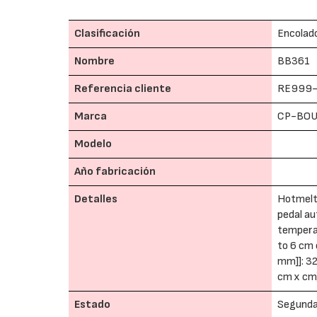
Clasificación
Encolado
Nombre
BB361
Referencia cliente
RE999-
Marca
CP-BO
Modelo
Año fabricación
Detalles
Hotmelt
pedal au
tempera
to 6 cm
mm]]: 32
cm x cm]
Estado
Segund