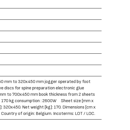
50 mm to 320x450 mm jogger operated by foot
e discs for spine preparation electronic glue
 mm to 700x450 mm book thickness from 2 sheets
t : 170 kg consumption : 2600W Sheet size [mm x
: 320x450. Net weight [kg]: 170. Dimensions [cm x
. Country of origin: Belgium. Incoterms: LOT / LOC.