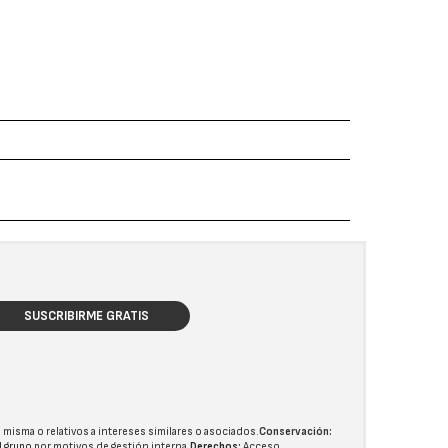
SUSCRIBIRME GRATIS
 misma o relativos a intereses similares o asociados.
Conservación:
l grupo
por motivos de gestión interna.
Derechos:
Acceso,