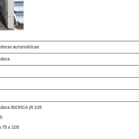
adoras automáticas
adora
adora IBERICA JR 105
95
 75 x 105