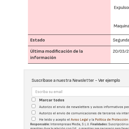
Expulso
Maquina
Estado
Segund
Última modificación de la
20/03/2
información
Suscríbase a nuestra Newsletter -
Ver ejemplo
Marcar todos
Autorizo el envío de newsletters y avisos informativos p
Autorizo el envío de comunicaciones de terceros vía int
He leído y acepto el
Aviso Legal
y la
Política de Protecció
Responsable:
Interempresas Media, S.L.U.
Finalidades:
Suscripción a 
mientras dure la relación con Ud., o mientras sea necesario para llevar