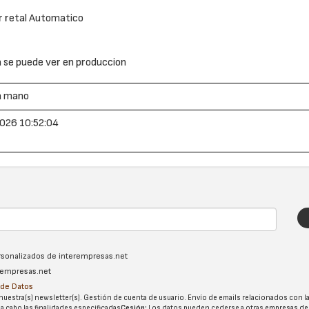
r retal Automatico
 se puede ver en produccion
a mano
026 10:52:04
ersonalizados de interempresas.net
erempresas.net
n de Datos
nuestra(s) newsletter(s). Gestión de cuenta de usuario. Envío de emails relacionados con la
 a cabo las finalidades especificadas
Cesión:
Los datos pueden cederse a otras
empresas de