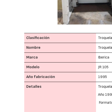
Clasificación
Troquel
Nombre
Troquel
Marca
Iberica
Modelo
JR 105
Año fabricación
1995
Detalles
Troquel
Año 19
Formato