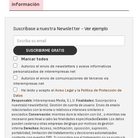
información
Suscríbase a nuestra Newsletter -
Ver ejemplo
SUSCRIBIRME GRATIS
Marcar todos
Autorizo el envío de newsletters y avisos informativos
personalizados de interempresas.net
Autorizo el envío de comunicaciones de terceros vía
interempresas.net
He leído y acepto el
Aviso Legal
y la
Política de Protección de
Datos
Responsable:
Interempresas Media, S.L.U.
Finalidades:
Suscripción a
nuestra(s) newsletter(s). Gestión de cuenta de usuario. Envío de emails
relacionados con la misma o relativos a intereses similares o
asociados.
Conservación:
mientras dure la relación con Ud., o mientras sea
necesario para llevar a cabo las finalidades especificadas
Cesión:
Los datos
pueden cederse a otras
empresas del grupo
por motivos de gestión
interna.
Derechos:
Acceso, rectificación, oposición, supresión,
portabilidad, limitación del tratatamiento y decisiones automatizadas:
contacte con nuestro DPD
. Si considera que el tratamiento no se ajusta a la