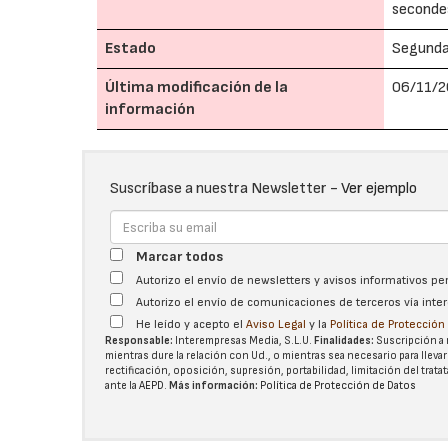
secondes
Estado
Segund
Última modificación de la
06/11/2
información
Suscríbase a nuestra Newsletter -
Ver ejemplo
Marcar todos
Autorizo el envío de newsletters y avisos informativos p
Autorizo el envío de comunicaciones de terceros vía int
He leído y acepto el
Aviso Legal
y la
Política de Protecció
Responsable:
Interempresas Media, S.L.U.
Finalidades:
Suscripción a 
mientras dure la relación con Ud., o mientras sea necesario para llevar
rectificación, oposición, supresión, portabilidad, limitación del tra
ante la
AEPD
.
Más información:
Política de Protección de Datos