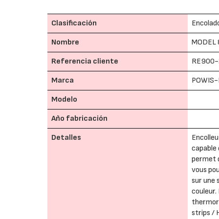
Clasificación
Encolado
Nombre
MODEL 
Referencia cliente
RE900-
Marca
POWIS-
Modelo
Año fabricación
Detalles
Encolleu
capable 
permet d
vous pou
sur une 
couleur.
thermore
strips /