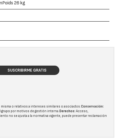
cmPoids 26 kg
SUSCRIBIRME GRATIS
 misma o relativos a intereses similares o asociados.
Conservación:
l grupo
por motivos de gestión interna.
Derechos:
Acceso,
miento no se ajusta a la normativa vigente, puede presentar reclamación