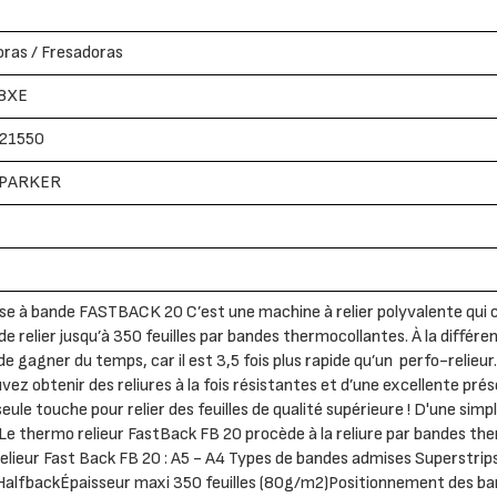
ras / Fresadoras
8XE
21550
PARKER
se à bande FASTBACK 20 C’est une machine à relier polyvalente qui co
de relier jusqu’à 350 feuilles par bandes thermocollantes. À la différe
e gagner du temps, car il est 3,5 fois plus rapide qu’un perfo-relie
vez obtenir des reliures à la fois résistantes et d’une excellente prés
seule touche pour relier des feuilles de qualité supérieure ! D'une sim
 Le thermo relieur FastBack FB 20 procède à la reliure par bandes th
lieur Fast Back FB 20 : A5 - A4 Types de bandes admises Superstrips
 HalfbackÉpaisseur maxi 350 feuilles (80g/m2)Positionnement des b