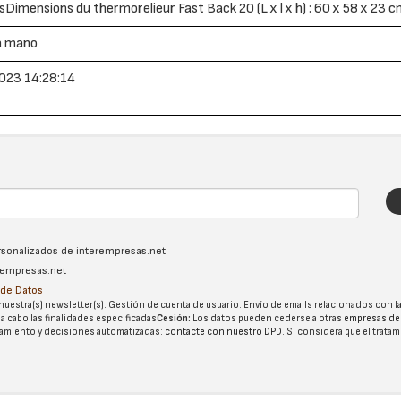
Dimensions du thermorelieur Fast Back 20 (L x l x h) : 60 x 58 x 23 
a mano
023 14:28:14
ersonalizados de interempresas.net
erempresas.net
n de Datos
nuestra(s) newsletter(s). Gestión de cuenta de usuario. Envío de emails relacionados con la
 a cabo las finalidades especificadas
Cesión:
Los datos pueden cederse a otras
empresas de
tatamiento y decisiones automatizadas:
contacte con nuestro DPD
. Si considera que el trata