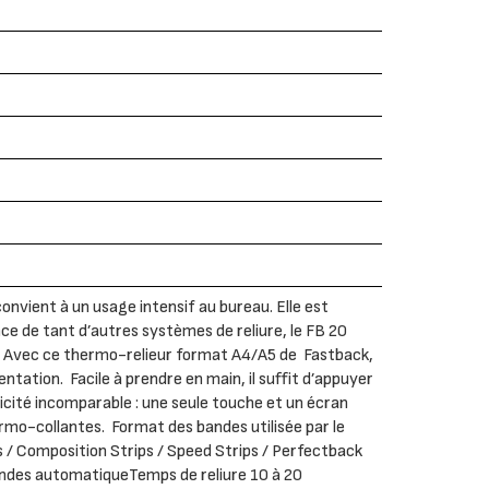
nvient à un usage intensif au bureau. Elle est
nce de tant d’autres systèmes de reliure, le FB 20
ur. Avec ce thermo-relieur format A4/A5 de Fastback,
entation. Facile à prendre en main, il suffit d’appuyer
plicité incomparable : une seule touche et un écran
ermo-collantes. Format des bandes utilisée par le
 / Composition Strips / Speed Strips / Perfectback
andes automatiqueTemps de reliure 10 à 20