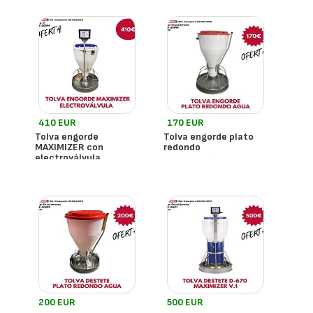
410 EUR
170 EUR
Tolva engorde
Tolva engorde plato
MAXIMIZER con
redondo
electroválvula
- España
Erra
- España
Erra
200 EUR
500 EUR