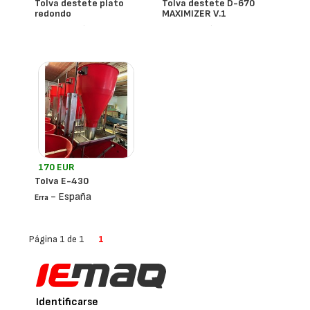
Tolva destete plato
Tolva destete D-670
redondo
MAXIMIZER V.1
- España
- España
Erra
Erra
170 EUR
Tolva E-430
- España
Erra
Página 1 de 1
1
Identificarse