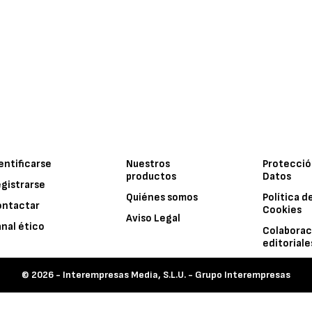
entificarse
Nuestros
Protecció
productos
Datos
gistrarse
Quiénes somos
Política d
ontactar
Cookies
Aviso Legal
nal ético
Colaborac
editoriale
© 2026 -
Interempresas Media, S.L.U. - Grupo Interempresas