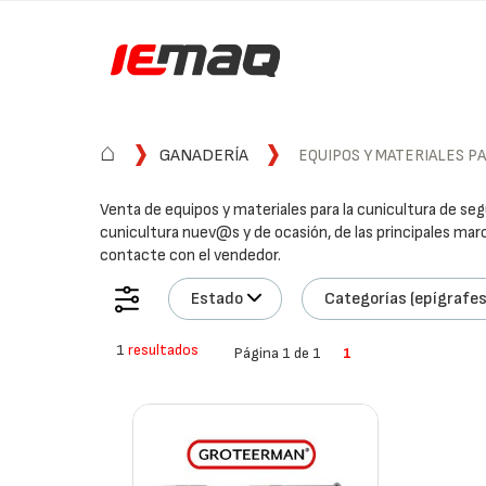
⌂
GANADERÍA
EQUIPOS Y MATERIALES P
Venta de equipos y materiales para la cunicultura de se
cunicultura nuev@s y de ocasión, de las principales marc
contacte con el vendedor.
Estado
Categorías (epígrafes
1
resultados
Página 1 de 1
1