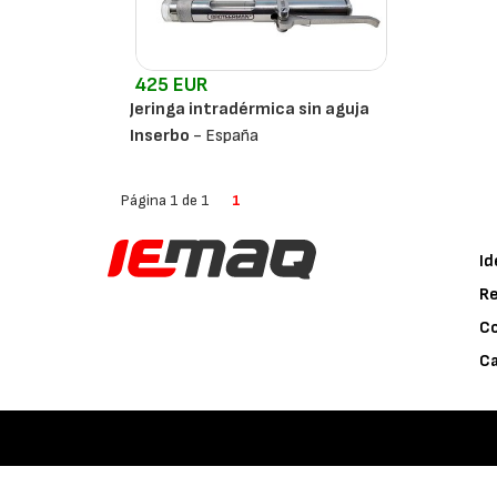
425 EUR
Jeringa intradérmica sin aguja
Inserbo
- España
Página 1 de 1
1
Id
Re
C
Ca