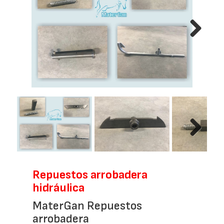
Next
Next
Repuestos arrobadera
hidráulica
MaterGan Repuestos
arrobadera