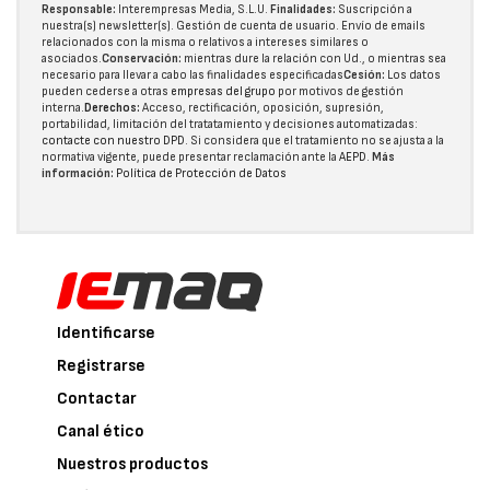
Responsable:
Interempresas Media, S.L.U.
Finalidades:
Suscripción a
nuestra(s) newsletter(s). Gestión de cuenta de usuario. Envío de emails
relacionados con la misma o relativos a intereses similares o
asociados.
Conservación:
mientras dure la relación con Ud., o mientras sea
necesario para llevar a cabo las finalidades especificadas
Cesión:
Los datos
pueden cederse a otras
empresas del grupo
por motivos de gestión
interna.
Derechos:
Acceso, rectificación, oposición, supresión,
portabilidad, limitación del tratatamiento y decisiones automatizadas:
contacte con nuestro DPD
. Si considera que el tratamiento no se ajusta a la
normativa vigente, puede presentar reclamación ante la
AEPD
.
Más
información:
Política de Protección de Datos
Identificarse
Registrarse
Contactar
Canal ético
Nuestros productos