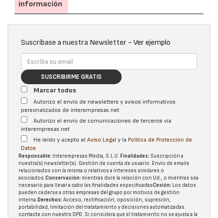
información
Suscríbase a nuestra Newsletter -
Ver ejemplo
SUSCRIBIRME GRATIS
Marcar todos
Autorizo el envío de newsletters y avisos informativos
personalizados de interempresas.net
Autorizo el envío de comunicaciones de terceros vía
interempresas.net
He leído y acepto el
Aviso Legal
y la
Política de Protección de
Datos
Responsable:
Interempresas Media, S.L.U.
Finalidades:
Suscripción a
nuestra(s) newsletter(s). Gestión de cuenta de usuario. Envío de emails
relacionados con la misma o relativos a intereses similares o
asociados.
Conservación:
mientras dure la relación con Ud., o mientras sea
necesario para llevar a cabo las finalidades especificadas
Cesión:
Los datos
pueden cederse a otras
empresas del grupo
por motivos de gestión
interna.
Derechos:
Acceso, rectificación, oposición, supresión,
portabilidad, limitación del tratatamiento y decisiones automatizadas:
contacte con nuestro DPD
. Si considera que el tratamiento no se ajusta a la