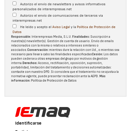
Autorizo el envío de newsletters y avisos informativos
personalizados de interempresas.net
Autorizo el envío de comunicaciones de terceros vía
interempresas.net
He leído y acepto el
Aviso Legal
y la
Política de Protección de
Datos
Responsable:
Interempresas Media, S.L.U.
Finalidades:
Suscripción a
nuestra(s) newsletter(s). Gestión de cuenta de usuario. Envío de emails
relacionados con la misma o relativos a intereses similares o
asociados.
Conservación:
mientras dure la relación con Ud., o mientras sea
necesario para llevar a cabo las finalidades especificadas
Cesión:
Los datos
pueden cederse a otras
empresas del grupo
por motivos de gestión
interna.
Derechos:
Acceso, rectificación, oposición, supresión,
portabilidad, limitación del tratatamiento y decisiones automatizadas:
contacte con nuestro DPD
. Si considera que el tratamiento no se ajusta a la
normativa vigente, puede presentar reclamación ante la
AEPD
.
Más
información:
Política de Protección de Datos
Identificarse