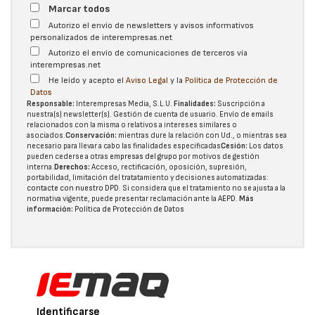
Marcar todos
Autorizo el envío de newsletters y avisos informativos
personalizados de interempresas.net
Autorizo el envío de comunicaciones de terceros vía
interempresas.net
He leído y acepto el
Aviso Legal
y la
Política de Protección de
Datos
Responsable:
Interempresas Media, S.L.U.
Finalidades:
Suscripción a
nuestra(s) newsletter(s). Gestión de cuenta de usuario. Envío de emails
relacionados con la misma o relativos a intereses similares o
asociados.
Conservación:
mientras dure la relación con Ud., o mientras sea
necesario para llevar a cabo las finalidades especificadas
Cesión:
Los datos
pueden cederse a otras
empresas del grupo
por motivos de gestión
interna.
Derechos:
Acceso, rectificación, oposición, supresión,
portabilidad, limitación del tratatamiento y decisiones automatizadas:
contacte con nuestro DPD
. Si considera que el tratamiento no se ajusta a la
normativa vigente, puede presentar reclamación ante la
AEPD
.
Más
información:
Política de Protección de Datos
Identificarse