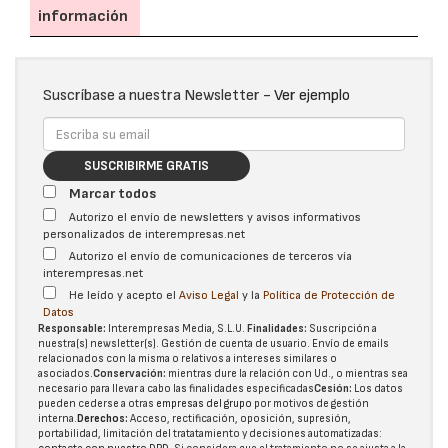
información
Suscríbase a nuestra Newsletter -
Ver ejemplo
SUSCRIBIRME GRATIS
Marcar todos
Autorizo el envío de newsletters y avisos informativos
personalizados de interempresas.net
Autorizo el envío de comunicaciones de terceros vía
interempresas.net
He leído y acepto el
Aviso Legal
y la
Política de Protección de
Datos
Responsable:
Interempresas Media, S.L.U.
Finalidades:
Suscripción a
nuestra(s) newsletter(s). Gestión de cuenta de usuario. Envío de emails
relacionados con la misma o relativos a intereses similares o
asociados.
Conservación:
mientras dure la relación con Ud., o mientras sea
necesario para llevar a cabo las finalidades especificadas
Cesión:
Los datos
pueden cederse a otras
empresas del grupo
por motivos de gestión
interna.
Derechos:
Acceso, rectificación, oposición, supresión,
portabilidad, limitación del tratatamiento y decisiones automatizadas: