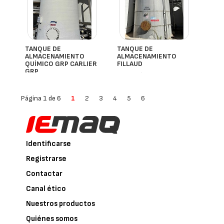
TANQUE DE
TANQUE DE
ALMACENAMIENTO
ALMACENAMIENTO
QUÍMICO GRP CARLIER
FILLAUD
GRP
- España
- España
Página 1 de 6
1
2
3
4
5
6
Identificarse
Registrarse
Contactar
Canal ético
Nuestros productos
Quiénes somos