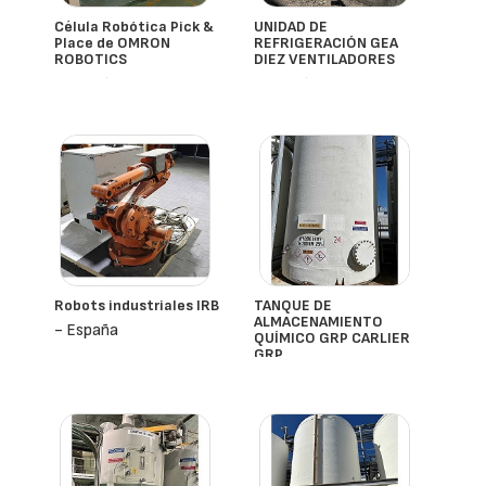
Célula Robótica Pick &
UNIDAD DE
Place de OMRON
REFRIGERACIÓN GEA
ROBOTICS
DIEZ VENTILADORES
- España
- España
Robots industriales IRB
TANQUE DE
ALMACENAMIENTO
- España
QUÍMICO GRP CARLIER
GRP
- España