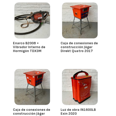
Enarco B2008 +
Caja de conexiones de
Vibrador Interno de
construcción Jäger
Hormigón TDX3M
Direkt Quatro 2017
- España
- España
Caja de conexiones de
Luz de obra IN1600LB
construcción Jäger
Exin 2020