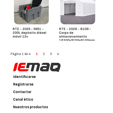
RTE - 2025 - 5651 -
RTE - 2026 - 8109 -
200L depósito diésel
Carpa de
móvil 12v
almacenamiento
18300x9150x6100mm
- España
- España
Página 1 de 4
1
2
3
4
Identificarse
Registrarse
Contactar
Canal ético
Nuestros productos