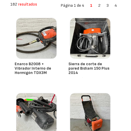
182
resultados
Página 1 de 4
1
2
3
4
Enarco B2008 +
Sierra de corte de
Vibrador Interno de
pared Bidiam 150 Plus
Hormigón TDX3M
2014
- España
- España