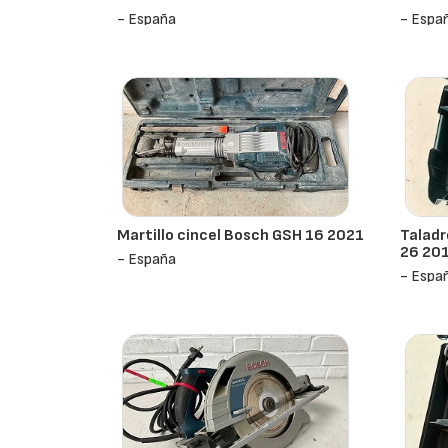
- España
- Espa
Martillo cincel Bosch GSH 16 2021
Taladr
26 20
- España
- Espa