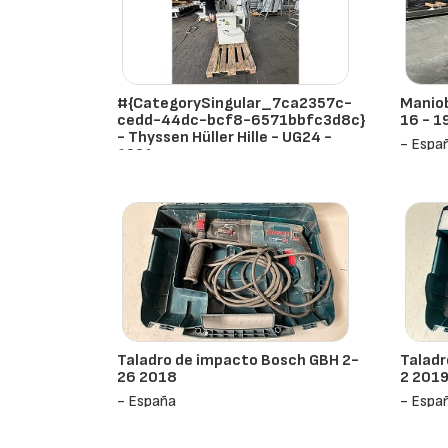
#{CategorySingular_7ca2357c-
Maniob
cedd-44dc-bcf8-6571bbfc3d8c}
16 - 1
- Thyssen Hüller Hille - UG24 -
- Espa
1991
- España
Taladro de impacto Bosch GBH 2-
Taladr
26 2018
2 201
- España
- Espa