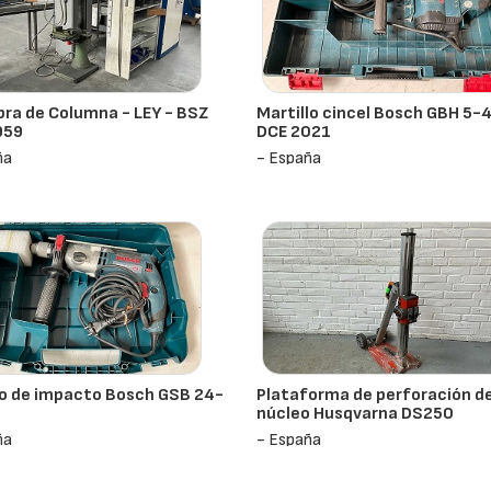
ra de Columna - LEY - BSZ
Martillo cincel Bosch GBH 5-
959
DCE 2021
ña
- España
o de impacto Bosch GSB 24-
Plataforma de perforación d
9
núcleo Husqvarna DS250
ña
- España