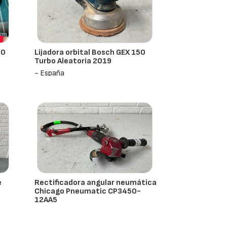
40
Lijadora orbital Bosch GEX 150
Turbo Aleatoria 2019
- España
e
Rectificadora angular neumática
Chicago Pneumatic CP3450-
12AA5
- España