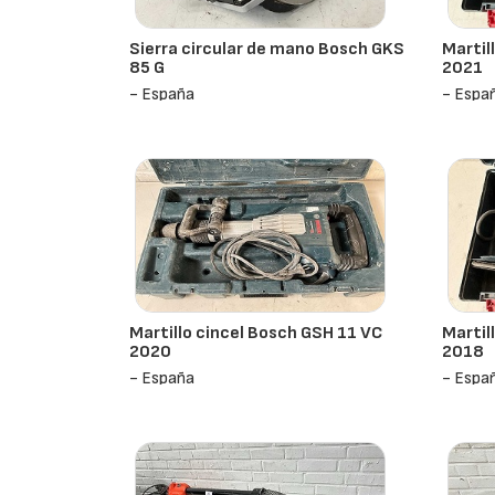
Sierra circular de mano Bosch GKS
Martil
85 G
2021
- España
- Espa
Martillo cincel Bosch GSH 11 VC
Martil
2020
2018
- España
- Espa