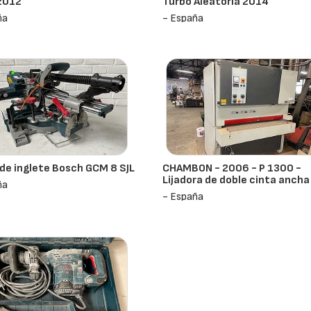
2012
Turbo Aleatoria 2014
ña
- España
 de inglete Bosch GCM 8 SJL
CHAMBON - 2006 - P 1300 -
Lijadora de doble cinta ancha
ña
- España