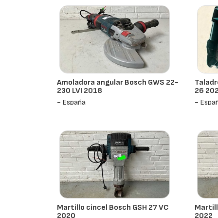
Amoladora angular Bosch GWS 22-
Taladr
230 LVI 2018
26 20
- España
- Espa
Martillo cincel Bosch GSH 27 VC
Martil
2020
2022