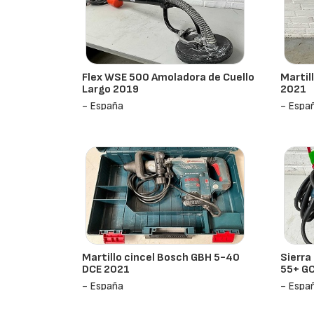
Flex WSE 500 Amoladora de Cuello
Martil
Largo 2019
2021
- España
- Espa
Martillo cincel Bosch GBH 5-40
Sierra
DCE 2021
55+ G
- España
- Espa