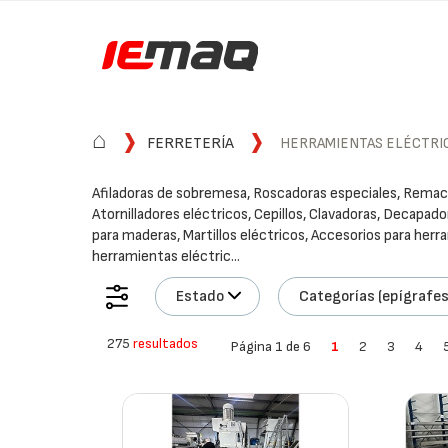
⌂
FERRETERÍA
HERRAMIENTAS ELÉCTRIC
Afiladoras de sobremesa, Roscadoras especiales, Remach
Atornilladores eléctricos, Cepillos, Clavadoras, Decapado
para maderas, Martillos eléctricos, Accesorios para her
herramientas eléctric...
Estado
Categorías (epígrafes
275
resultados
Página 1 de 6
1
2
3
4