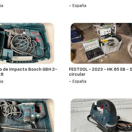
ña
- España
o de impacto Bosch GBH 2-
FESTOOL - 2023 - HK 85 EB - S
18
circular
ña
- España