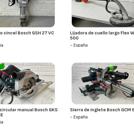
lo cincel Bosch GSH 27 VC
Lijadora de cuello largo Flex 
500
ña
- España
 circular manual Bosch GKS
Sierra de inglete Bosch GCM 8
CE
- España
ña