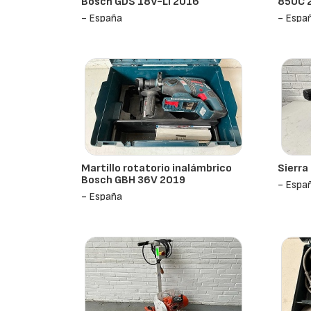
Bosch GDS 18V-Li 2016
850C 
- España
- Espa
Martillo rotatorio inalámbrico
Sierra
Bosch GBH 36V 2019
- Espa
- España