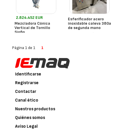
2.824.452 EUR
Esferificador acero
Mezcladora Cónica
inoxidable caleva 380a
Vertical de Tornillo
de segunda mano
Sinfin
- España
Calvea
- México
Mixxer
Página 1 de 1
1
Identificarse
Registrarse
Contactar
Canal ético
Nuestros productos
Quiénes somos
Aviso Legal