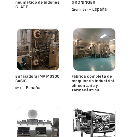
neumático de bidones
GRONINGER
GLATT.
- España
Groninger
- España
Glatt
Enfajadora IMA MS300
Fábrica completa de
BASIC
maquinaria industrial
alimentaria y
- España
Ima
farmacéutica.
- España