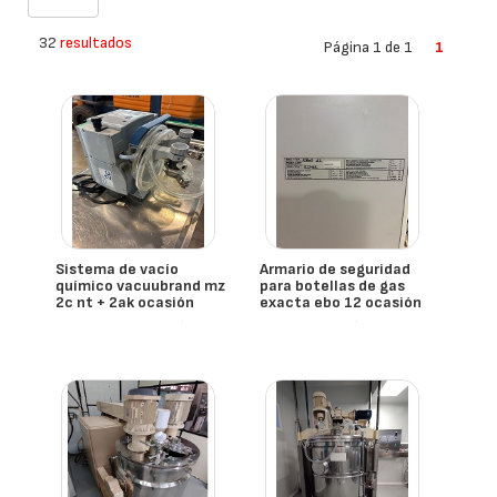
32
resultados
Página 1 de 1
1
Sistema de vacío
Armario de seguridad
químico vacuubrand mz
para botellas de gas
2c nt + 2ak ocasión
exacta ebo 12 ocasión
- España
- España
Vacuubrand
Exakta