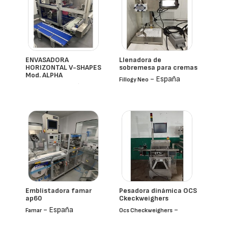
ENVASADORA
Llenadora de
HORIZONTAL V-SHAPES
sobremesa para cremas
Mod. ALPHA
- España
Fillogy Neo
- España
V-Shapes
Emblistadora famar
Pesadora dinámica OCS
ap60
Ckeckweighers
- España
-
Famar
Ocs Checkweighers
España