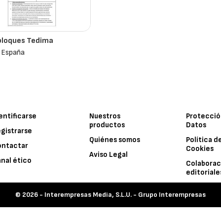
bloques Tedima
 España
entificarse
Nuestros
Protecció
productos
Datos
gistrarse
Quiénes somos
Política d
ontactar
Cookies
Aviso Legal
nal ético
Colaborac
editoriale
© 2026 -
Interempresas Media, S.L.U. - Grupo Interempresas