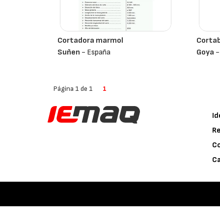
Cortadora marmol
Corta
Suñen
- España
Goya
-
Página 1 de 1
1
Id
Re
C
Ca