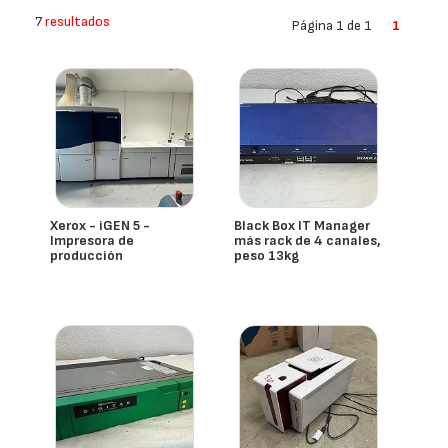
7
resultados
Página 1 de 1
1
Xerox - iGEN 5 -
Black Box IT Manager
Impresora de
más rack de 4 canales,
producción
peso 13kg
- España
- España