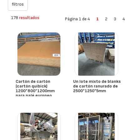
178
resultados
Página 1 de 4
1
2
3
4
Cartón de cartón
Un lote mixto de blanks
(cartón quibick)
de cartón ranurado de
1200*800*1200mm
2500*1250*5mm
para palé europeo
- España
- España