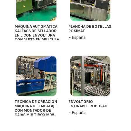
MÁQUINA AUTOMÁTICA
PLANCHA DE BOTELLAS
KALFASS DE SELLADOR
POSIMAT
EN L CON ENVOLTURA
- España
COMPLETA EN PELÍCULA
- España
TÉCNICA DE CREACIÓN
ENVOLTORIO
MÁQUINA DE EMBALAJE
ESTIRABLE ROBOPAC
CON MONTADOR DE
- España
CAJAS MULTIBOX M06-
2MB-B
- España