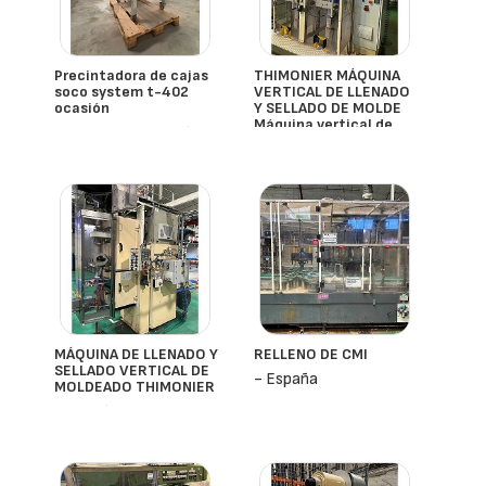
Precintadora de cajas
THIMONIER MÁQUINA
soco system t-402
VERTICAL DE LLENADO
ocasión
Y SELLADO DE MOLDE
Máquina vertical de
- España
Soco System
llenado y sellado de
forma
- España
MÁQUINA DE LLENADO Y
RELLENO DE CMI
SELLADO VERTICAL DE
- España
MOLDEADO THIMONIER
- España