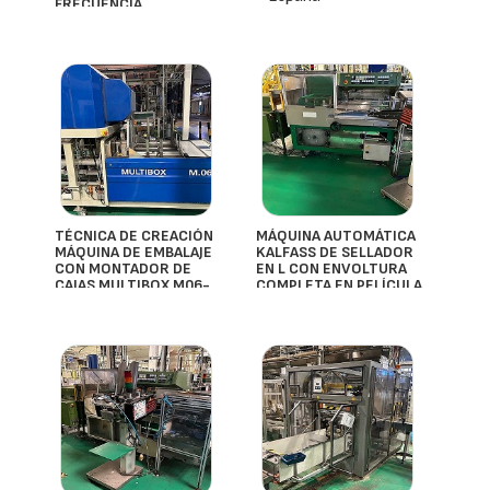
FRECUENCIA
THIMONIER
- España
TÉCNICA DE CREACIÓN
MÁQUINA AUTOMÁTICA
MÁQUINA DE EMBALAJE
KALFASS DE SELLADOR
CON MONTADOR DE
EN L CON ENVOLTURA
CAJAS MULTIBOX M06-
COMPLETA EN PELÍCULA
2MB-B
- España
- España