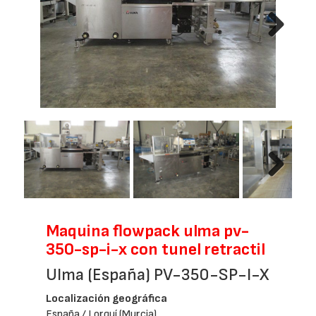
Next
Next
Maquina flowpack ulma pv-
350-sp-i-x con tunel retractil
Ulma (España) PV-350-SP-I-X
Localización geográfica
España / Lorquí (Murcia)