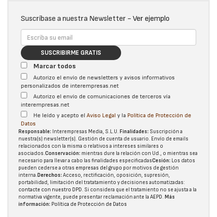
Suscríbase a nuestra Newsletter -
Ver ejemplo
SUSCRIBIRME GRATIS
Marcar todos
Autorizo el envío de newsletters y avisos informativos
personalizados de interempresas.net
Autorizo el envío de comunicaciones de terceros vía
interempresas.net
He leído y acepto el
Aviso Legal
y la
Política de Protección de
Datos
Responsable:
Interempresas Media, S.L.U.
Finalidades:
Suscripción a
nuestra(s) newsletter(s). Gestión de cuenta de usuario. Envío de emails
relacionados con la misma o relativos a intereses similares o
asociados.
Conservación:
mientras dure la relación con Ud., o mientras sea
necesario para llevar a cabo las finalidades especificadas
Cesión:
Los datos
pueden cederse a otras
empresas del grupo
por motivos de gestión
interna.
Derechos:
Acceso, rectificación, oposición, supresión,
portabilidad, limitación del tratatamiento y decisiones automatizadas:
contacte con nuestro DPD
. Si considera que el tratamiento no se ajusta a la
normativa vigente, puede presentar reclamación ante la
AEPD
.
Más
información:
Política de Protección de Datos