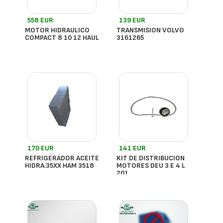
558 EUR
139 EUR
MOTOR HIDRAULICO
TRANSMISION VOLVO
COMPACT 8 10 12 HAUL
3161265
- España
- España
170 EUR
141 EUR
REFRIGERADOR ACEITE
KIT DE DISTRIBUCION
HIDRA.35XX HAM 3518
MOTORES DEU 3 E 4 L
201
- España
- España