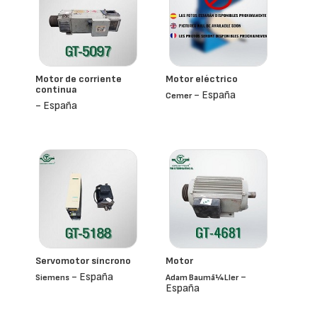
Motor de corriente
Motor eléctrico
continua
- España
Cemer
- España
Servomotor síncrono
Motor
- España
-
Siemens
Adam Baumã¼ller
España