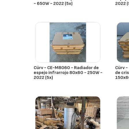
- 650W - 2022 (5x)
2022 (
- España
- Espa
Cürv - CE-M8060 - Radiador de
Cürv -
espejo infrarrojo 80x60 - 250W -
de cri
2022 (5x)
150x60
- España
- Espa