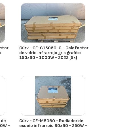
ctor
Cürv - CE-G15060-G - Calefactor
o
de vidrio infrarrojo gris grafito
150x60 - 1000W - 2022 (5x)
- España
 de
Cürv - CE-M8060 - Radiador de
00W -
espejo infrarrojo 80x60 - 250W -