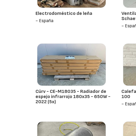
Electrodoméstico de leña
Ventil
Schae
- España
- Espa
Cürv - CE-M18035 - Radiador de
Calefa
espejo infrarrojo 180x35 - 650W -
100
2022 (5x)
- Espa
- España