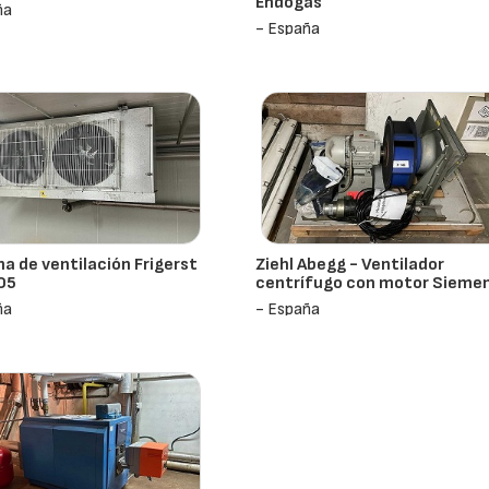
Endogas
ña
- España
a de ventilación Frigerst
Ziehl Abegg - Ventilador
05
centrífugo con motor Sieme
ña
- España