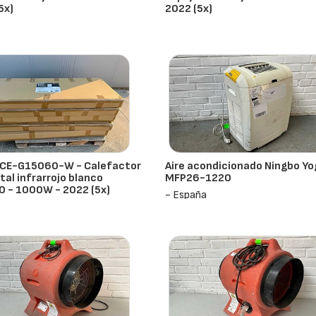
5x)
2022 (5x)
ña
- España
 CE-G15060-W - Calefactor
Aire acondicionado Ningbo Yo
stal infrarrojo blanco
MFP26-1220
 - 1000W - 2022 (5x)
- España
ña