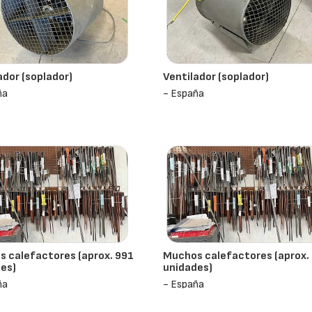
ador (soplador)
Ventilador (soplador)
ña
- España
 calefactores (aprox. 991
Muchos calefactores (aprox.
es)
unidades)
ña
- España