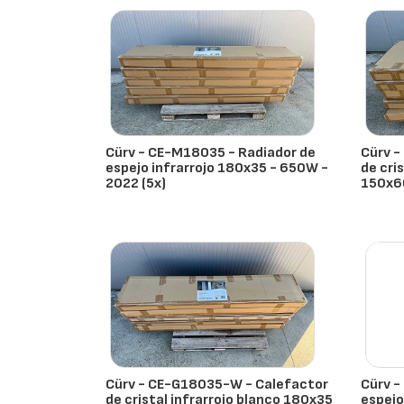
Cürv - CE-M18035 - Radiador de
Cürv -
espejo infrarrojo 180x35 - 650W -
de cri
2022 (5x)
150x60
- España
- Espa
Cürv - CE-G18035-W - Calefactor
Cürv -
de cristal infrarrojo blanco 180x35
espejo