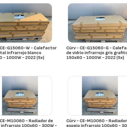
 CE-G15060-W - Calefactor
Cürv - CE-G15060-G - Calefa
stal infrarrojo blanco
de vidrio infrarrojo gris grafit
 - 1000W - 2022 (5x)
150x60 - 1000W - 2022 (5x)
ña
- España
 CE-M10060 - Radiador de
Cürv - CE-M10060 - Radiador
 infrarrojo 100x60 - 300W -
espejo infrarrojo 100x60 - 3