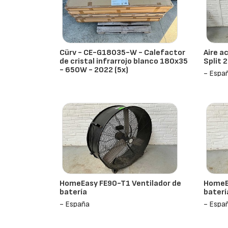
Cürv - CE-G18035-W - Calefactor
Aire a
de cristal infrarrojo blanco 180x35
Split 
- 650W - 2022 (5x)
- Espa
- España
HomeEasy FE90-T1 Ventilador de
HomeEa
batería
baterí
- España
- Espa