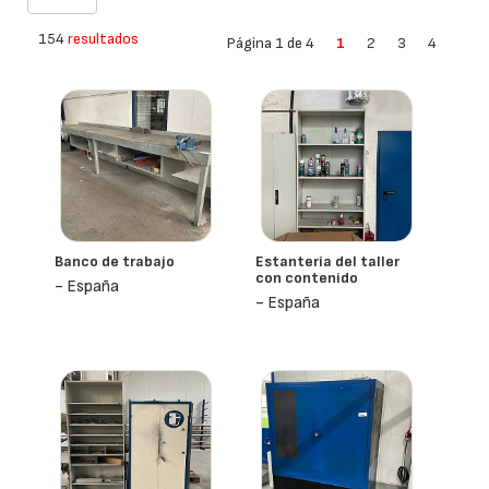
154
resultados
Página 1 de 4
1
2
3
4
Banco de trabajo
Estantería del taller
con contenido
- España
- España