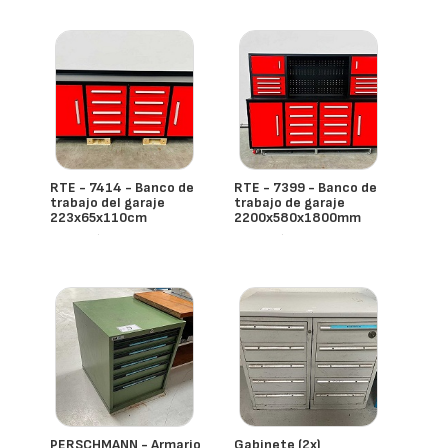
RTE - 7414 - Banco de
RTE - 7399 - Banco de
trabajo del garaje
trabajo de garaje
223x65x110cm
2200x580x1800mm
- España
- España
PERSCHMANN - Armario
Gabinete (2x)