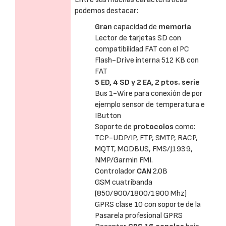
podemos destacar:
Gran
capacidad de
memoria
Lector de tarjetas SD con
compatibilidad FAT con el PC
Flash-Drive interna 512 KB con
FAT
5 ED, 4 SD y 2 EA, 2 ptos. serie
Bus 1-Wire para conexión de por
ejemplo sensor de temperatura e
IButton
Soporte de
protocolos
como:
TCP-UDP/IP, FTP, SMTP, RACP,
MQTT, MODBUS, FMS/J1939,
NMP/Garmin FMI.
Controlador
CAN
2.0B
GSM cuatribanda
(850/900/1800/1900 Mhz)
GPRS clase 10 con soporte de la
Pasarela profesional GPRS