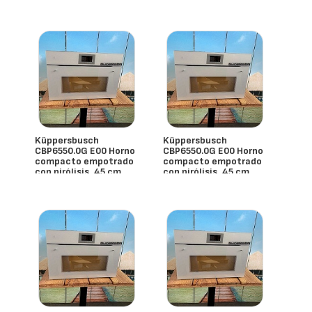
- España
Küppersbusch
Küppersbusch
CBP6550.0G E00 Horno
CBP6550.0G E00 Horno
compacto empotrado
compacto empotrado
con pirólisis, 45 cm
con pirólisis, 45 cm
- España
- España