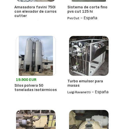
Amasadora favini 750l
Sistema de corte fino
con elevador de carros
pvs cut 125 hi
cutter
- España
Pvs Cut
- España
Favini
19.900 EUR
Turbo emulsor para
Silos polvera 50
masas
toneladas isotérmicos
- España
Luigi Ravanetti
- España