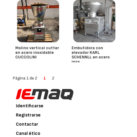
Molino vertical cutter
Embutidora con
en acero inoxidable
elevador KARL
CUCCOLINI
SCHENNLL en acero
inox
- España
- España
Karl Schennll
Página 1 de 2
1
2
Identificarse
Registrarse
Contactar
Canal ético