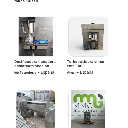
rollos Kaiser)
- España
- España
Dosificadora llenadora
Turbobatidora vimar
dosicream ocasión
tmb 300
- España
- España
Icb Tecnologie
Vimar