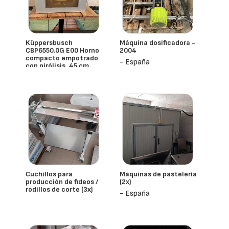
Küppersbusch
Máquina dosificadora -
CBP6550.0G E00 Horno
2004
compacto empotrado
- España
con pirólisis, 45 cm
- España
Cuchillos para
Máquinas de pastelería
producción de fideos /
(2x)
rodillos de corte (3x)
- España
- España