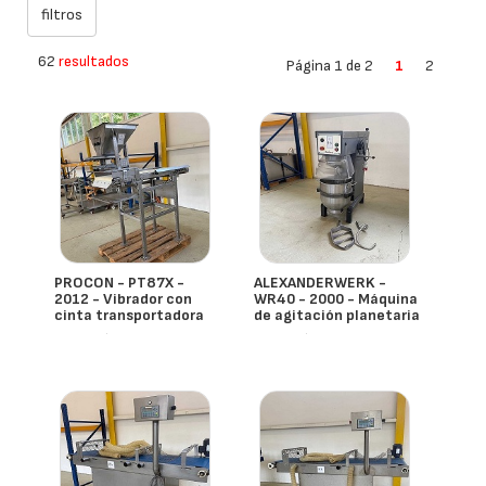
62
resultados
Página 1 de 2
1
2
PROCON - PT87X -
ALEXANDERWERK -
2012 - Vibrador con
WR40 - 2000 - Máquina
cinta transportadora
de agitación planetaria
- España
- España