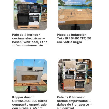
Palé de 4 hornos /
Placa de inducción
cocinas eléctricas –
Teka IRF 9480 TFT, 90
Bosch, Whirlpool, Etna
cm, vidrio negro
– Devoluciones, sin
- España
control, daños en el
transporte
- España
Küppersbusch
Palé de 6 hornos /
CBP6550.0G E00 Horno
hornos empotrados –
compacto empotrado
daños de transporte –
con pirólisis, 45 cm
sin control