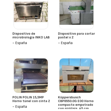
Dispositivo de
Dispositivo para cortar
microbiología INKO LAB
pastel x 2
- España
- España
POLIN POLIN 15,5MP
Küppersbusch
Horno túnel con cinta 2
CBP6550.0G E00 Horno
compacto empotrado
- España
con pirólisis, 45 cm