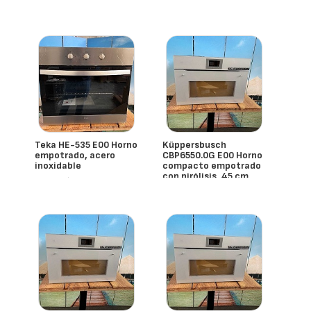
- España
- España
Teka HE-535 E00 Horno
Küppersbusch
empotrado, acero
CBP6550.0G E00 Horno
inoxidable
compacto empotrado
con pirólisis, 45 cm
- España
- España