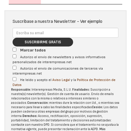
Suscríbase a nuestra Newsletter -
Ver ejemplo
SUSCRIBIRME GRATIS
Marcar todos
Autorizo el envío de newsletters y avisos informativos
personalizados de interempresas.net
Autorizo el envío de comunicaciones de terceros vía
interempresas.net
He leído y acepto el
Aviso Legal
y la
Política de Protección de
Datos
Responsable:
Interempresas Media, S.L.U.
Finalidades:
Suscripción a
nuestra(s) newsletter(s). Gestión de cuenta de usuario. Envío de emails
relacionados con la misma o relativos a intereses similares o
asociados.
Conservación:
mientras dure la relación con Ud., o mientras sea
necesario para llevar a cabo las finalidades especificadas
Cesión:
Los datos
pueden cederse a otras
empresas del grupo
por motivos de gestión
interna.
Derechos:
Acceso, rectificación, oposición, supresión,
portabilidad, limitación del tratatamiento y decisiones automatizadas:
contacte con nuestro DPD
. Si considera que el tratamiento no se ajusta a la
normativa vigente, puede presentar reclamación ante la
AEPD
.
Más