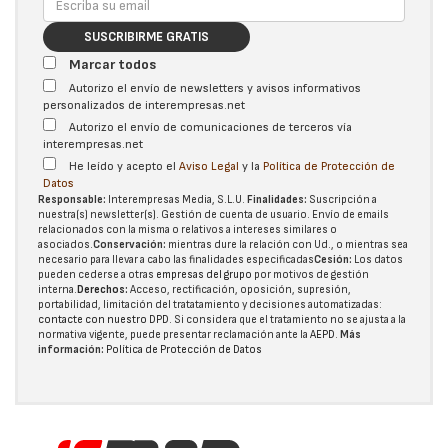
SUSCRIBIRME GRATIS
Marcar todos
Autorizo el envío de newsletters y avisos informativos
personalizados de interempresas.net
Autorizo el envío de comunicaciones de terceros vía
interempresas.net
He leído y acepto el
Aviso Legal
y la
Política de Protección de
Datos
Responsable:
Interempresas Media, S.L.U.
Finalidades:
Suscripción a
nuestra(s) newsletter(s). Gestión de cuenta de usuario. Envío de emails
relacionados con la misma o relativos a intereses similares o
asociados.
Conservación:
mientras dure la relación con Ud., o mientras sea
necesario para llevar a cabo las finalidades especificadas
Cesión:
Los datos
pueden cederse a otras
empresas del grupo
por motivos de gestión
interna.
Derechos:
Acceso, rectificación, oposición, supresión,
portabilidad, limitación del tratatamiento y decisiones automatizadas:
contacte con nuestro DPD
. Si considera que el tratamiento no se ajusta a la
normativa vigente, puede presentar reclamación ante la
AEPD
.
Más
información:
Política de Protección de Datos