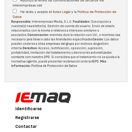
Autorizo el envío de comunicaciones de terceros vía
interempresas.net
He leído y acepto el
Aviso Legal
y la
Política de Protección de
Datos
Responsable:
Interempresas Media, S.L.U.
Finalidades:
Suscripción a
nuestra(s) newsletter(s). Gestión de cuenta de usuario. Envío de emails
relacionados con la misma o relativos a intereses similares o
asociados.
Conservación:
mientras dure la relación con Ud., o mientras sea
necesario para llevar a cabo las finalidades especificadas
Cesión:
Los datos
pueden cederse a otras
empresas del grupo
por motivos de gestión
interna.
Derechos:
Acceso, rectificación, oposición, supresión,
portabilidad, limitación del tratatamiento y decisiones automatizadas:
contacte con nuestro DPD
. Si considera que el tratamiento no se ajusta a la
normativa vigente, puede presentar reclamación ante la
AEPD
.
Más
información:
Política de Protección de Datos
Identificarse
Registrarse
Contactar