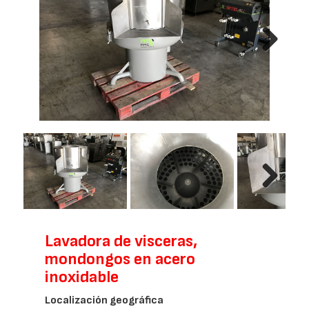
Next
Next
Lavadora de visceras,
mondongos en acero
inoxidable
Localización geográfica