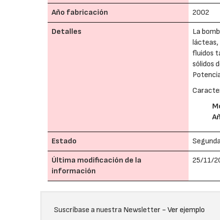
Año fabricación
2002
Detalles
La bomba
lácteas,
fluidos 
sólidos 
Potencia..
Caracter
M
A
Estado
Segund
Última modificación de la
25/11/2
información
Suscríbase a nuestra Newsletter -
Ver ejemplo