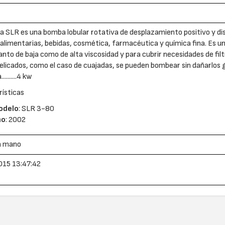
 SLR es una bomba lobular rotativa de desplazamiento positivo y dise
 alimentarias, bebidas, cosmética, farmacéutica y química fina. Es u
tanto de baja como de alta viscosidad y para cubrir necesidades de fi
delicados, como el caso de cuajadas, se pueden bombear sin dañarlos g
........4 kw
ísticas
odelo
: SLR 3-80
ño
: 2002
a mano
015 13:47:42