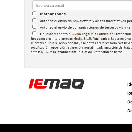
Marcar todos
Autorizo el envío de newsletters y avisos informativos p
Autorizo el envío de comunicaciones de terceros vía int
He leído y acepto el
Aviso Legal
y la
Política de Protecció
Responsable:
Interempresas Media, S.L.U.
Finalidades:
Suscripción a 
mientras dure la relación con Ud., o mientras sea necesario para llevar
rectificación, oposición, supresión, portabilidad, limitación del tra
ante la
AEPD
.
Más información:
Política de Protección de Datos
Id
Re
C
Ca