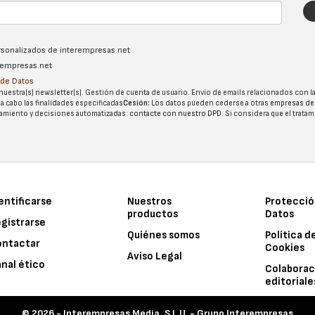
ersonalizados de interempresas.net
erempresas.net
n de Datos
nuestra(s) newsletter(s). Gestión de cuenta de usuario. Envío de emails relacionados con la
 a cabo las finalidades especificadas
Cesión:
Los datos pueden cederse a otras
empresas de
tatamiento y decisiones automatizadas:
contacte con nuestro DPD
. Si considera que el trata
entificarse
Nuestros
Protecció
productos
Datos
gistrarse
Quiénes somos
Política d
ontactar
Cookies
Aviso Legal
nal ético
Colaborac
editoriale
© 2026 -
Interempresas Media, S.L.U. - Grupo Interempresas