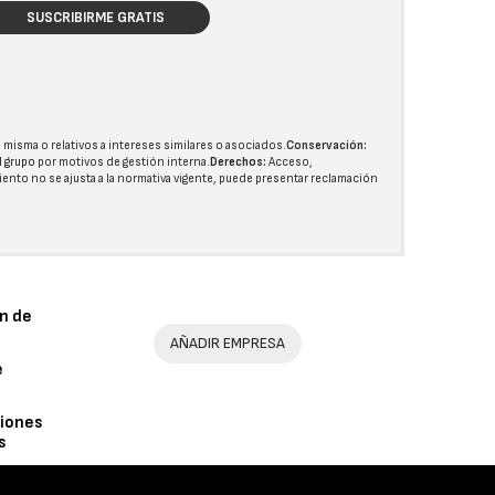
SUSCRIBIRME GRATIS
 misma o relativos a intereses similares o asociados.
Conservación:
l grupo
por motivos de gestión interna.
Derechos:
Acceso,
miento no se ajusta a la normativa vigente, puede presentar reclamación
n de
AÑADIR EMPRESA
e
iones
s