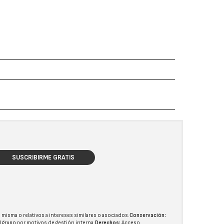
SUSCRIBIRME GRATIS
 misma o relativos a intereses similares o asociados.
Conservación:
l grupo
por motivos de gestión interna.
Derechos:
Acceso,