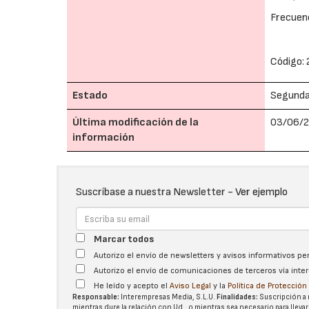
Frecuenc
Código:
Estado
Segund
Última modificación de la
03/06/2
información
Suscríbase a nuestra Newsletter -
Ver ejemplo
Marcar todos
Autorizo el envío de newsletters y avisos informativos p
Autorizo el envío de comunicaciones de terceros vía int
He leído y acepto el
Aviso Legal
y la
Política de Protecció
Responsable:
Interempresas Media, S.L.U.
Finalidades:
Suscripción a 
mientras dure la relación con Ud., o mientras sea necesario para llevar