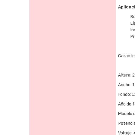
Aplicac
Bo
El
In
Pr
Caracter
Altura:
Ancho:
Fondo: 
Año de f
Modelo 
Potencia
Voltaje: