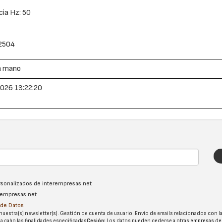
ia Hz: 50
 2504
a mano
026 13:22:20
ersonalizados de interempresas.net
erempresas.net
n de Datos
nuestra(s) newsletter(s). Gestión de cuenta de usuario. Envío de emails relacionados con la
 a cabo las finalidades especificadas
Cesión:
Los datos pueden cederse a otras
empresas de