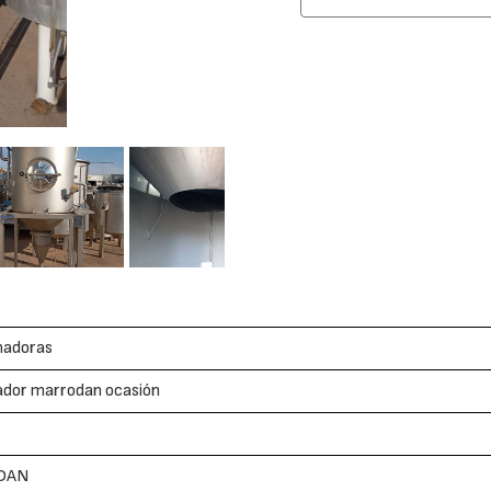
nadoras
ador marrodan ocasión
DAN