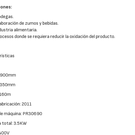
iones:
degas.
aboración de zumos y bebidas.
dustria alimentaria.
ocesos donde se requiera reducir la oxidación del producto.
ísticas
 2900mm
 1350mm
1160m
abricación: 2011
de máquina: PR30690
 total: 3.5KW
 400V