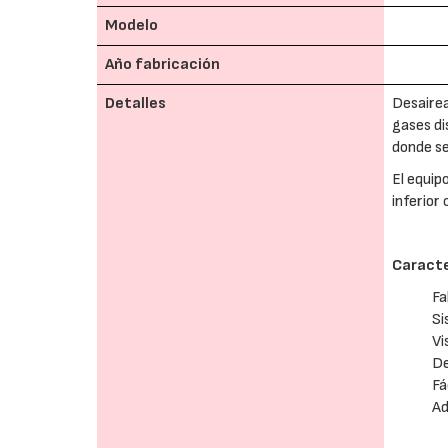
Modelo
Año fabricación
Detalles
Desairea
gases di
donde se
El equip
inferior
Caracte
Fa
Si
Vi
De
Fá
Ad