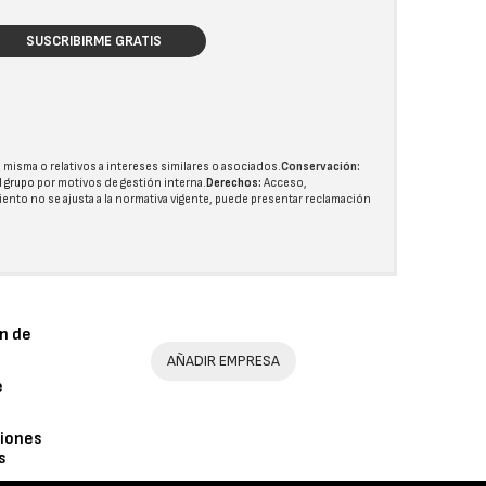
SUSCRIBIRME GRATIS
 misma o relativos a intereses similares o asociados.
Conservación:
l grupo
por motivos de gestión interna.
Derechos:
Acceso,
miento no se ajusta a la normativa vigente, puede presentar reclamación
n de
AÑADIR EMPRESA
e
iones
s