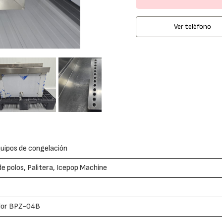
Ver teléfono
uipos de congelación
e polos, Palitera, Icepop Machine
lor BPZ-04B