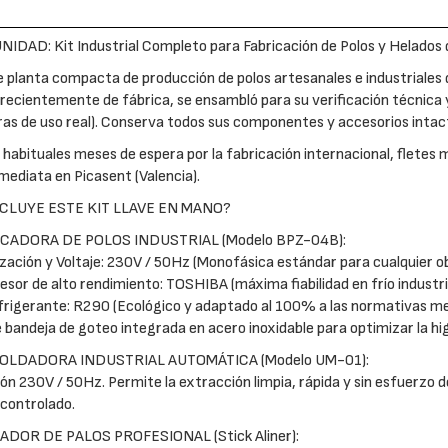
IDAD: Kit Industrial Completo para Fabricación de Polos y Helad
 planta compacta de producción de polos artesanales e industriales de
recientemente de fábrica, se ensambló para su verificación técnic
ras de uso real). Conserva todos sus componentes y accesorios intac
s habituales meses de espera por la fabricación internacional, fletes 
mediata en Picasent (Valencia).
NCLUYE ESTE KIT LLAVE EN MANO?
ICADORA DE POLOS INDUSTRIAL (Modelo BPZ-04B):
zación y Voltaje: 230V / 50Hz (Monofásica estándar para cualquier obr
sor de alto rendimiento: TOSHIBA (máxima fiabilidad en frío industria
frigerante: R290 (Ecológico y adaptado al 100% a las normativas m
e bandeja de goteo integrada en acero inoxidable para optimizar la hi
MOLDADORA INDUSTRIAL AUTOMÁTICA (Modelo UM-01):
ón 230V / 50Hz. Permite la extracción limpia, rápida y sin esfuerzo 
controlado.
EADOR DE PALOS PROFESIONAL (Stick Aliner):