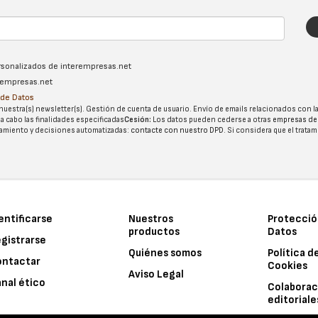
ersonalizados de interempresas.net
erempresas.net
n de Datos
nuestra(s) newsletter(s). Gestión de cuenta de usuario. Envío de emails relacionados con la
 a cabo las finalidades especificadas
Cesión:
Los datos pueden cederse a otras
empresas de
tatamiento y decisiones automatizadas:
contacte con nuestro DPD
. Si considera que el trata
entificarse
Nuestros
Protecció
productos
Datos
gistrarse
Quiénes somos
Política d
ontactar
Cookies
Aviso Legal
nal ético
Colaborac
editoriale