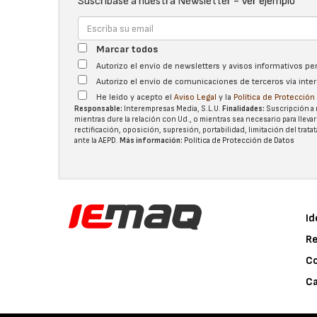
Suscríbase a nuestra Newsletter -
Ver ejemplo
Marcar todos
Autorizo el envío de newsletters y avisos informativos p
Autorizo el envío de comunicaciones de terceros vía int
He leído y acepto el
Aviso Legal
y la
Política de Protecció
Responsable:
Interempresas Media, S.L.U.
Finalidades:
Suscripción a 
mientras dure la relación con Ud., o mientras sea necesario para llevar
rectificación, oposición, supresión, portabilidad, limitación del tra
ante la
AEPD
.
Más información:
Política de Protección de Datos
Id
Re
C
Ca