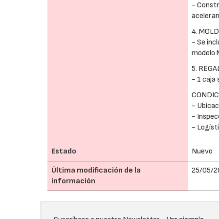
- Constr
aceleran
4. MOL
- Se inc
modelo M
5. REGA
- 1 caja
CONDIC
- Ubicac
- Inspec
- Logíst
Estado
Nuevo
Última modificación de la
25/05/2
información