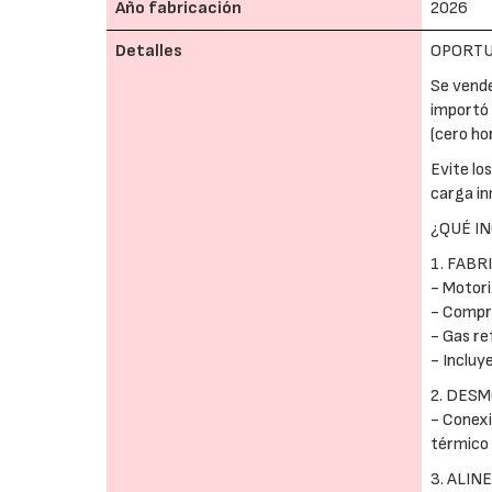
Año fabricación
2026
Detalles
OPORTUN
Se vende
importó 
(cero ho
Evite lo
carga in
¿QUÉ I
1. FABR
- Motori
- Compre
- Gas re
- Incluy
2. DES
- Conexi
térmico 
3. ALIN