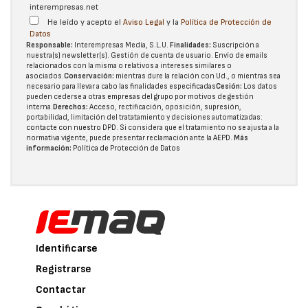
interempresas.net
He leído y acepto el
Aviso Legal
y la
Política de Protección de
Datos
Responsable:
Interempresas Media, S.L.U.
Finalidades:
Suscripción a
nuestra(s) newsletter(s). Gestión de cuenta de usuario. Envío de emails
relacionados con la misma o relativos a intereses similares o
asociados.
Conservación:
mientras dure la relación con Ud., o mientras sea
necesario para llevar a cabo las finalidades especificadas
Cesión:
Los datos
pueden cederse a otras
empresas del grupo
por motivos de gestión
interna.
Derechos:
Acceso, rectificación, oposición, supresión,
portabilidad, limitación del tratatamiento y decisiones automatizadas:
contacte con nuestro DPD
. Si considera que el tratamiento no se ajusta a la
normativa vigente, puede presentar reclamación ante la
AEPD
.
Más
información:
Política de Protección de Datos
Identificarse
Registrarse
Contactar