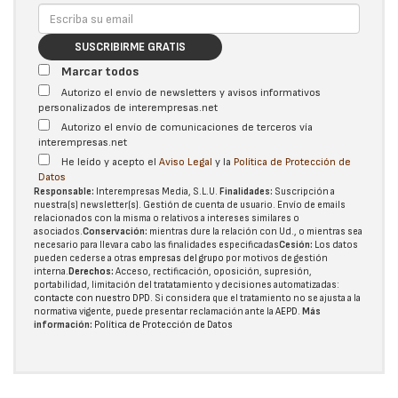
SUSCRIBIRME GRATIS
Marcar todos
Autorizo el envío de newsletters y avisos informativos
personalizados de interempresas.net
Autorizo el envío de comunicaciones de terceros vía
interempresas.net
He leído y acepto el
Aviso Legal
y la
Política de Protección de
Datos
Responsable:
Interempresas Media, S.L.U.
Finalidades:
Suscripción a
nuestra(s) newsletter(s). Gestión de cuenta de usuario. Envío de emails
relacionados con la misma o relativos a intereses similares o
asociados.
Conservación:
mientras dure la relación con Ud., o mientras sea
necesario para llevar a cabo las finalidades especificadas
Cesión:
Los datos
pueden cederse a otras
empresas del grupo
por motivos de gestión
interna.
Derechos:
Acceso, rectificación, oposición, supresión,
portabilidad, limitación del tratatamiento y decisiones automatizadas:
contacte con nuestro DPD
. Si considera que el tratamiento no se ajusta a la
normativa vigente, puede presentar reclamación ante la
AEPD
.
Más
información:
Política de Protección de Datos