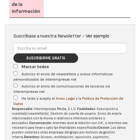
de la
información
Suscríbase a nuestra Newsletter -
Ver ejemplo
SUSCRIBIRME GRATIS
Marcar todos
Autorizo el envío de newsletters y avisos informativos
personalizados de interempresas.net
Autorizo el envío de comunicaciones de terceros vía
interempresas.net
He leído y acepto el
Aviso Legal
y la
Política de Protección de
Datos
Responsable:
Interempresas Media, S.L.U.
Finalidades:
Suscripción a
nuestra(s) newsletter(s). Gestión de cuenta de usuario. Envío de emails
relacionados con la misma o relativos a intereses similares o
asociados.
Conservación:
mientras dure la relación con Ud., o mientras sea
necesario para llevar a cabo las finalidades especificadas
Cesión:
Los datos
pueden cederse a otras
empresas del grupo
por motivos de gestión
interna.
Derechos:
Acceso, rectificación, oposición, supresión,