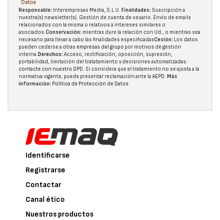
Datos
Responsable:
Interempresas Media, S.L.U.
Finalidades:
Suscripción a
nuestra(s) newsletter(s). Gestión de cuenta de usuario. Envío de emails
relacionados con la misma o relativos a intereses similares o
asociados.
Conservación:
mientras dure la relación con Ud., o mientras sea
necesario para llevar a cabo las finalidades especificadas
Cesión:
Los datos
pueden cederse a otras
empresas del grupo
por motivos de gestión
interna.
Derechos:
Acceso, rectificación, oposición, supresión,
portabilidad, limitación del tratatamiento y decisiones automatizadas:
contacte con nuestro DPD
. Si considera que el tratamiento no se ajusta a la
normativa vigente, puede presentar reclamación ante la
AEPD
.
Más
información:
Política de Protección de Datos
Identificarse
Registrarse
Contactar
Canal ético
Nuestros productos