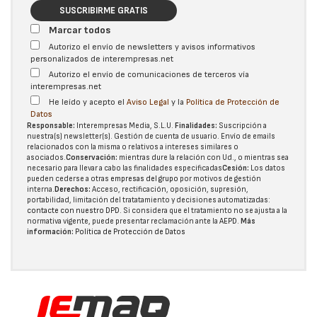
SUSCRIBIRME GRATIS
Marcar todos
Autorizo el envío de newsletters y avisos informativos
personalizados de interempresas.net
Autorizo el envío de comunicaciones de terceros vía
interempresas.net
He leído y acepto el
Aviso Legal
y la
Política de Protección de
Datos
Responsable:
Interempresas Media, S.L.U.
Finalidades:
Suscripción a
nuestra(s) newsletter(s). Gestión de cuenta de usuario. Envío de emails
relacionados con la misma o relativos a intereses similares o
asociados.
Conservación:
mientras dure la relación con Ud., o mientras sea
necesario para llevar a cabo las finalidades especificadas
Cesión:
Los datos
pueden cederse a otras
empresas del grupo
por motivos de gestión
interna.
Derechos:
Acceso, rectificación, oposición, supresión,
portabilidad, limitación del tratatamiento y decisiones automatizadas:
contacte con nuestro DPD
. Si considera que el tratamiento no se ajusta a la
normativa vigente, puede presentar reclamación ante la
AEPD
.
Más
información:
Política de Protección de Datos