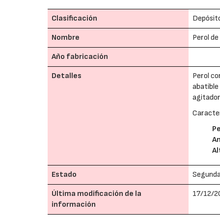
Clasificación
Depósito
Nombre
Perol de
Año fabricación
Detalles
Perol co
abatible
agitador
Caracter
P
A
Al
Estado
Segund
Última modificación de la
17/12/2
información