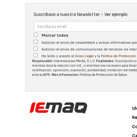
Suscríbase a nuestra Newsletter -
Ver ejemplo
Marcar todos
Autorizo el envío de newsletters y avisos informativos p
Autorizo el envío de comunicaciones de terceros vía int
He leído y acepto el
Aviso Legal
y la
Política de Protecció
Responsable:
Interempresas Media, S.L.U.
Finalidades:
Suscripción a 
mientras dure la relación con Ud., o mientras sea necesario para llevar
rectificación, oposición, supresión, portabilidad, limitación del tra
ante la
AEPD
.
Más información:
Política de Protección de Datos
Id
Re
C
Ca