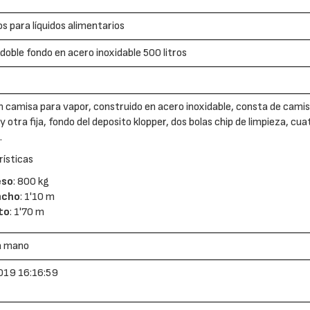
s para líquidos alimentarios
 doble fondo en acero inoxidable 500 litros
n camisa para vapor, construido en acero inoxidable, consta de camisa
 y otra fija, fondo del deposito klopper, dos bolas chip de limpieza, c
.
ísticas
eso
: 800 kg
ncho
: 1'10 m
to
: 1'70 m
a mano
019 16:16:59