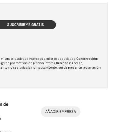
SUSCRIBIRME GRATIS
 misma o relativos a intereses similares o asociados.
Conservación:
l grupo
por motivos de gestión interna.
Derechos:
Acceso,
miento no se ajusta a la normativa vigente, puede presentar reclamación
n de
AÑADIR EMPRESA
e