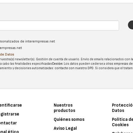
ersonalizados de interempresas.net
erempresas.net
n de Datos
nuestra(s) newsletter(s). Gestión de cuenta de usuario. Envío de emails relacionados con la
 a cabo las finalidades especificadas
Cesión:
Los datos pueden cederse a otras
empresas de
tatamiento y decisiones automatizadas:
contacte con nuestro DPD
. Si considera que el trata
entificarse
Nuestros
Protecció
productos
Datos
gistrarse
Quiénes somos
Política d
ontactar
Cookies
Aviso Legal
nal ético