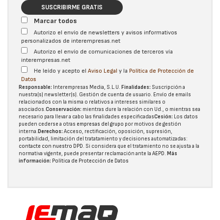
SUSCRIBIRME GRATIS
Marcar todos
Autorizo el envío de newsletters y avisos informativos
personalizados de interempresas.net
Autorizo el envío de comunicaciones de terceros vía
interempresas.net
He leído y acepto el
Aviso Legal
y la
Política de Protección de
Datos
Responsable:
Interempresas Media, S.L.U.
Finalidades:
Suscripción a
nuestra(s) newsletter(s). Gestión de cuenta de usuario. Envío de emails
relacionados con la misma o relativos a intereses similares o
asociados.
Conservación:
mientras dure la relación con Ud., o mientras sea
necesario para llevar a cabo las finalidades especificadas
Cesión:
Los datos
pueden cederse a otras
empresas del grupo
por motivos de gestión
interna.
Derechos:
Acceso, rectificación, oposición, supresión,
portabilidad, limitación del tratatamiento y decisiones automatizadas:
contacte con nuestro DPD
. Si considera que el tratamiento no se ajusta a la
normativa vigente, puede presentar reclamación ante la
AEPD
.
Más
información:
Política de Protección de Datos