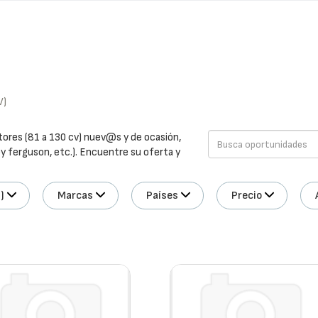
V)
tores (81 a 130 cv) nuev@s y de ocasión,
ey ferguson, etc.). Encuentre su oferta y
)
Marcas
Países
Precio