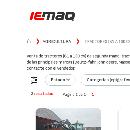
⌂
AGRICULTURA
TRACTORES (81 A 130 C
Venta de tractores (81 a 130 cv) de segunda mano, trac
de las principales marcas (Deutz-fahr, John deere, Mass
contacte con el vendedor.
Estado
Categorías (epígrafes
3
resultados
Página 1 de 1
1