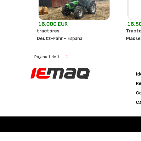
16.000 EUR
16.5
tractores
Tracto
Deutz-Fahr
- España
Masse
Página 1 de 1
1
Id
Re
C
Ca