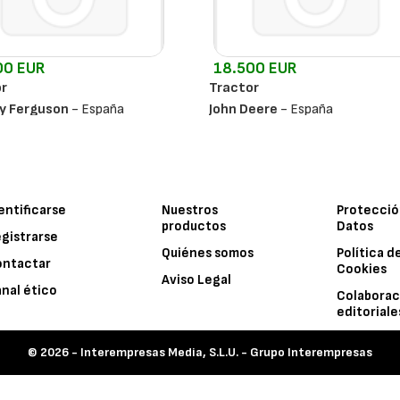
00 EUR
18.500 EUR
r
Tractor
y Ferguson
- España
John Deere
- España
entificarse
Nuestros
Protecció
productos
Datos
gistrarse
Quiénes somos
Política d
ontactar
Cookies
Aviso Legal
nal ético
Colaborac
editoriale
© 2026 -
Interempresas Media, S.L.U. - Grupo Interempresas