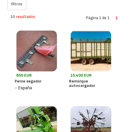
10
resultados
Página 1 de 1
1
850 EUR
15.400 EUR
Peine segador
Remolque
autocargador
- España
- España
Lacasta