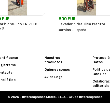
0 EUR
800 EUR
or hidraulico TRIPLEX
Elevador hidraulico tractor
NS
Corbins
- España
s
- España
entificarse
Nuestros
Protecció
productos
Datos
gistrarse
Quiénes somos
Política d
ontactar
Cookies
Aviso Legal
nal ético
Colaborac
editoriale
© 2026 -
Interempresas Media, S.L.U. - Grupo Interempresas