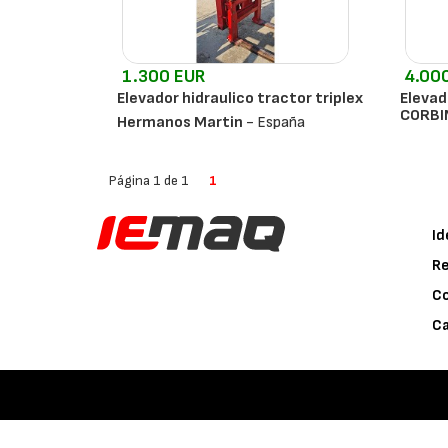
1.300 EUR
4.00
Elevador hidraulico tractor triplex
Elevad
CORBI
Hermanos Martin
- España
Corbin
Página 1 de 1
1
Id
Re
C
Ca