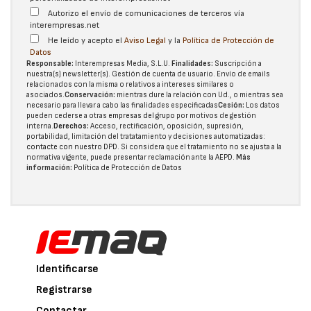
Autorizo el envío de comunicaciones de terceros vía
interempresas.net
He leído y acepto el
Aviso Legal
y la
Política de Protección de
Datos
Responsable:
Interempresas Media, S.L.U.
Finalidades:
Suscripción a
nuestra(s) newsletter(s). Gestión de cuenta de usuario. Envío de emails
relacionados con la misma o relativos a intereses similares o
asociados.
Conservación:
mientras dure la relación con Ud., o mientras sea
necesario para llevar a cabo las finalidades especificadas
Cesión:
Los datos
pueden cederse a otras
empresas del grupo
por motivos de gestión
interna.
Derechos:
Acceso, rectificación, oposición, supresión,
portabilidad, limitación del tratatamiento y decisiones automatizadas:
contacte con nuestro DPD
. Si considera que el tratamiento no se ajusta a la
normativa vigente, puede presentar reclamación ante la
AEPD
.
Más
información:
Política de Protección de Datos
Identificarse
Registrarse
Contactar