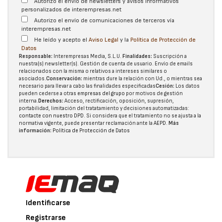
Autorizo el envío de newsletters y avisos informativos
personalizados de interempresas.net
Autorizo el envío de comunicaciones de terceros vía
interempresas.net
He leído y acepto el
Aviso Legal
y la
Política de Protección de
Datos
Responsable:
Interempresas Media, S.L.U.
Finalidades:
Suscripción a
nuestra(s) newsletter(s). Gestión de cuenta de usuario. Envío de emails
relacionados con la misma o relativos a intereses similares o
asociados.
Conservación:
mientras dure la relación con Ud., o mientras sea
necesario para llevar a cabo las finalidades especificadas
Cesión:
Los datos
pueden cederse a otras
empresas del grupo
por motivos de gestión
interna.
Derechos:
Acceso, rectificación, oposición, supresión,
portabilidad, limitación del tratatamiento y decisiones automatizadas:
contacte con nuestro DPD
. Si considera que el tratamiento no se ajusta a la
normativa vigente, puede presentar reclamación ante la
AEPD
.
Más
información:
Política de Protección de Datos
Identificarse
Registrarse