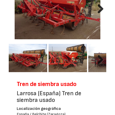
Next
Next
Tren de siembra usado
Larrosa (España) Tren de
siembra usado
Localización geográfica
España / Belchite (Zaragoza)