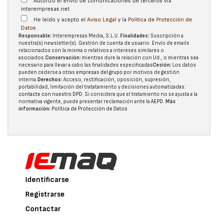
Autorizo el envío de comunicaciones de terceros vía
interempresas.net
He leído y acepto el
Aviso Legal
y la
Política de Protección de
Datos
Responsable:
Interempresas Media, S.L.U.
Finalidades:
Suscripción a
nuestra(s) newsletter(s). Gestión de cuenta de usuario. Envío de emails
relacionados con la misma o relativos a intereses similares o
asociados.
Conservación:
mientras dure la relación con Ud., o mientras sea
necesario para llevar a cabo las finalidades especificadas
Cesión:
Los datos
pueden cederse a otras
empresas del grupo
por motivos de gestión
interna.
Derechos:
Acceso, rectificación, oposición, supresión,
portabilidad, limitación del tratatamiento y decisiones automatizadas:
contacte con nuestro DPD
. Si considera que el tratamiento no se ajusta a la
normativa vigente, puede presentar reclamación ante la
AEPD
.
Más
información:
Política de Protección de Datos
Identificarse
Registrarse
Contactar