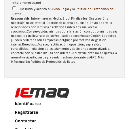
interempresas.net
He leído y acepto el
Aviso Legal
y la
Política de Protección de
Datos
Responsable:
Interempresas Media, S.L.U.
Finalidades:
Suscripción a
nuestra(s) newsletter(s). Gestión de cuenta de usuario. Envío de emails
relacionados con la misma o relativos a intereses similares o
asociados.
Conservación:
mientras dure la relación con Ud., o mientras sea
necesario para llevar a cabo las finalidades especificadas
Cesión:
Los datos
pueden cederse a otras
empresas del grupo
por motivos de gestión
interna.
Derechos:
Acceso, rectificación, oposición, supresión,
portabilidad, limitación del tratatamiento y decisiones automatizadas:
contacte con nuestro DPD
. Si considera que el tratamiento no se ajusta a la
normativa vigente, puede presentar reclamación ante la
AEPD
.
Más
información:
Política de Protección de Datos
Identificarse
Registrarse
Contactar